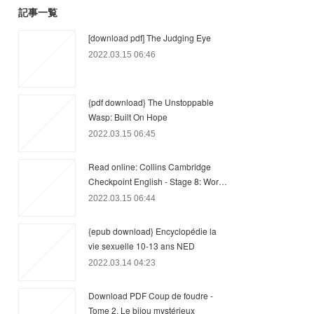
記事一覧
[download pdf] The Judging Eye
2022.03.15 06:46
{pdf download} The Unstoppable
Wasp: Built On Hope
2022.03.15 06:45
Read online: Collins Cambridge
Checkpoint English - Stage 8: Wor…
2022.03.15 06:44
{epub download} Encyclopédie la
vie sexuelle 10-13 ans NED
2022.03.14 04:23
Download PDF Coup de foudre -
Tome 2, Le bijou mystérieux