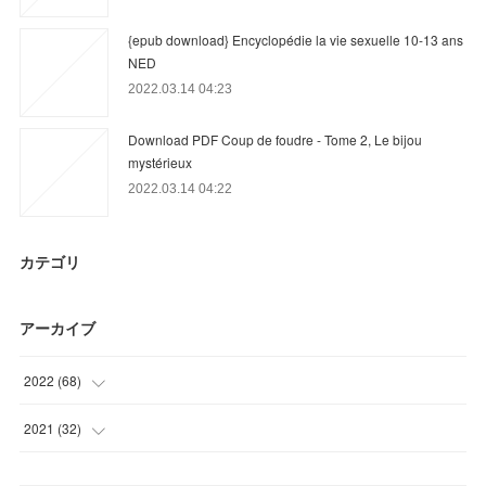
{epub download} Encyclopédie la vie sexuelle 10-13 ans
NED
2022.03.14 04:23
Download PDF Coup de foudre - Tome 2, Le bijou
mystérieux
2022.03.14 04:22
カテゴリ
アーカイブ
2022
(
68
)
(
19
)
2021
(
32
)
(
9
)
(
32
)