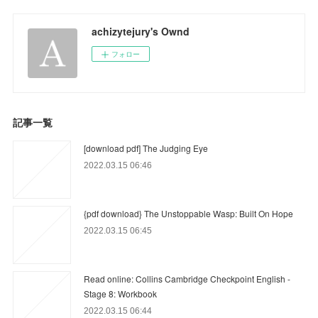
achizytejury's Ownd
フォロー
記事一覧
[download pdf] The Judging Eye
2022.03.15 06:46
{pdf download} The Unstoppable Wasp: Built On Hope
2022.03.15 06:45
Read online: Collins Cambridge Checkpoint English -
Stage 8: Workbook
2022.03.15 06:44