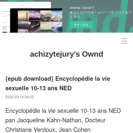
Ameba Owndで
あなただけのホームページやブログをつ
くろう
今すぐ試す
achizytejury's Ownd
{epub download} Encyclopédie la vie
sexuelle 10-13 ans NED
2022.03.14 04:23
Encyclopédie la vie sexuelle 10-13 ans NED
pan Jacqueline Kahn-Nathan, Docteur
Christiane Verdoux, Jean Cohen