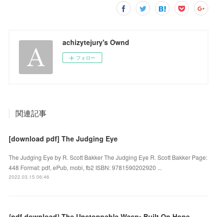
achizytejury's Ownd
フォロー
関連記事
[download pdf] The Judging Eye
The Judging Eye by R. Scott Bakker The Judging Eye R. Scott Bakker Page:
448 Format: pdf, ePub, mobi, fb2 ISBN: 9781590202920 ...
2022.03.15 06:46
{pdf download} The Unstoppable Wasp: Built On Hope