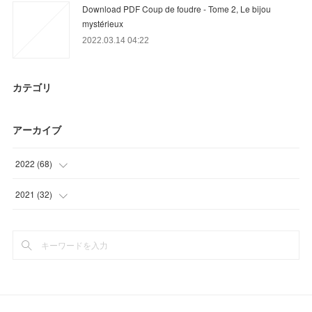
Download PDF Coup de foudre - Tome 2, Le bijou
mystérieux
2022.03.14 04:22
カテゴリ
アーカイブ
2022
(
68
)
(
19
)
2021
(
32
)
(
9
)
(
32
)
(
40
)