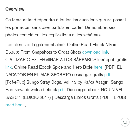
Overview
Ce tome entend répondre à toutes les questions que se posent
les pré-ados, sans oser parfois en parler. De nombreuses
photos complètent les explications et les schémas.
Les clients ont également aimé: Online Read Ebook Nikon
D5300: From Snapshots to Great Shots
download link
,
CIVILIZAR O EXTERMINAR A LOS BÁRBAROS leer epub gratis
link
, Online Read Ebook Spice and Herb Bible
here
, [PDF] EL
NADADOR EN EL MAR SECRETO descargar gratis
pdf
,
[Pdf/ePub] Bungo Stray Dogs, Vol. 13 by Kafka Asagiri, Sango
Harukawa download ebook
pdf
, Descargar ebook NOU NIVELL
BASIC 1 (EDICIÓ 2017) | Descarga Libros Gratis (PDF - EPUB)
read book
,