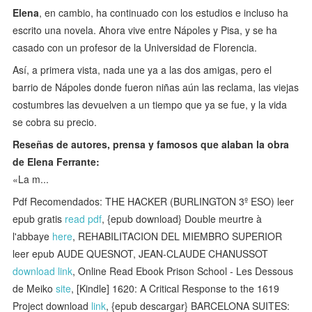
Elena
, en cambio, ha continuado con los estudios e incluso ha
escrito una novela. Ahora vive entre Nápoles y Pisa, y se ha
casado con un profesor de la Universidad de Florencia.
Así, a primera vista, nada une ya a las dos amigas, pero el
barrio de Nápoles donde fueron niñas aún las reclama, las viejas
costumbres las devuelven a un tiempo que ya se fue, y la vida
se cobra su precio.
Reseñas de autores, prensa y famosos que alaban la obra
de Elena Ferrante:
«La m...
Pdf Recomendados: THE HACKER (BURLINGTON 3º ESO) leer
epub gratis
read pdf
, {epub download} Double meurtre à
l'abbaye
here
, REHABILITACION DEL MIEMBRO SUPERIOR
leer epub AUDE QUESNOT, JEAN-CLAUDE CHANUSSOT
download link
, Online Read Ebook Prison School - Les Dessous
de Meiko
site
, [Kindle] 1620: A Critical Response to the 1619
Project download
link
, {epub descargar} BARCELONA SUITES: