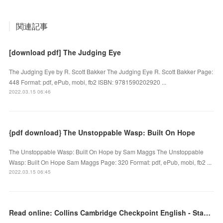
関連記事
[download pdf] The Judging Eye
The Judging Eye by R. Scott Bakker The Judging Eye R. Scott Bakker Page:
448 Format: pdf, ePub, mobi, fb2 ISBN: 9781590202920 ...
2022.03.15 06:46
{pdf download} The Unstoppable Wasp: Built On Hope
The Unstoppable Wasp: Built On Hope by Sam Maggs The Unstoppable
Wasp: Built On Hope Sam Maggs Page: 320 Format: pdf, ePub, mobi, fb2 ...
2022.03.15 06:45
Read online: Collins Cambridge Checkpoint English - Stage 8: Workbook