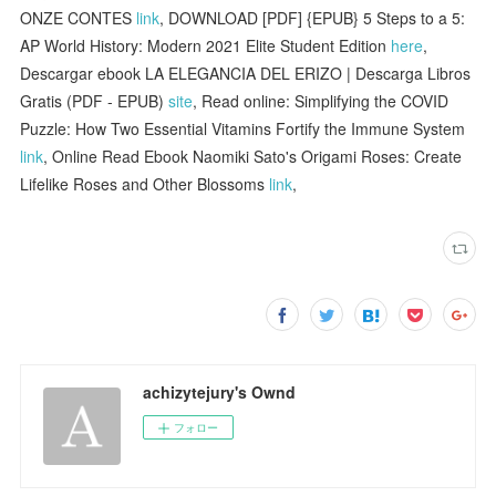
ONZE CONTES
link
, DOWNLOAD [PDF] {EPUB} 5 Steps to a 5:
AP World History: Modern 2021 Elite Student Edition
here
,
Descargar ebook LA ELEGANCIA DEL ERIZO | Descarga Libros
Gratis (PDF - EPUB)
site
, Read online: Simplifying the COVID
Puzzle: How Two Essential Vitamins Fortify the Immune System
link
, Online Read Ebook Naomiki Sato's Origami Roses: Create
Lifelike Roses and Other Blossoms
link
,
achizytejury's Ownd
フォロー