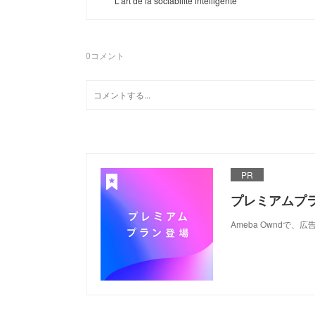
L'art de la sociabilité intelligente
0
コメント
PR
プレミアムプ
Ameba Ownd