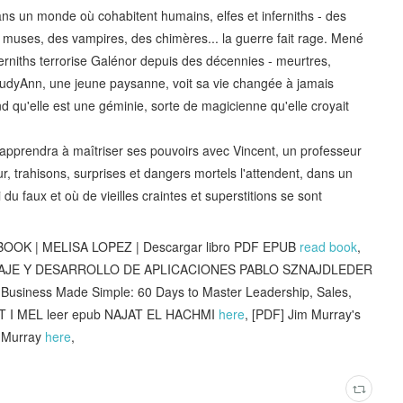
 Dans un monde où cohabitent humains, elfes et inferniths - des
uses, des vampires, des chimères... la guerre fait rage. Mené
rniths terrorise Galénor depuis des décennies - meurtres,
 JudyAnn, une jeune paysanne, voit sa vie changée à jamais
 qu'elle est une géminie, sorte de magicienne qu'elle croyait
 apprendra à maîtriser ses pouvoirs avec Vincent, un professeur
, trahisons, surprises et dangers mortels l'attendent, dans un
ai du faux et où de vieilles craintes et superstitions se sont
 EBOOK | MELISA LOPEZ | Descargar libro PDF EPUB
read book
,
UAJE Y DESARROLLO DE APLICACIONES PABLO SZNAJDLEDER
 Business Made Simple: 60 Days to Master Leadership, Sales,
T I MEL leer epub NAJAT EL HACHMI
here
, [PDF] Jim Murray's
m Murray
here
,