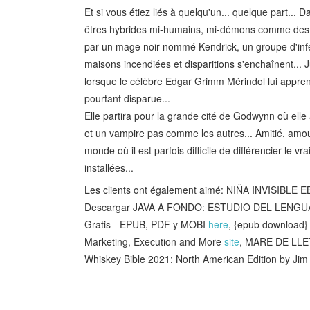
Et si vous étiez liés à quelqu'un... quelque part...
êtres hybrides mi-humains, mi-démons comme des m
par un mage noir nommé Kendrick, un groupe d'infe
maisons incendiées et disparitions s'enchaînent...
lorsque le célèbre Edgar Grimm Mérindol lui apprend
pourtant disparue...
Elle partira pour la grande cité de Godwynn où elle
et un vampire pas comme les autres... Amitié, amour
monde où il est parfois difficile de différencier le vr
installées...
Les clients ont également aimé: NIÑA INVISIBLE
Descargar JAVA A FONDO: ESTUDIO DEL LENG
Gratis - EPUB, PDF y MOBI
here
, {epub download}
Marketing, Execution and More
site
, MARE DE LLE
Whiskey Bible 2021: North American Edition by Ji