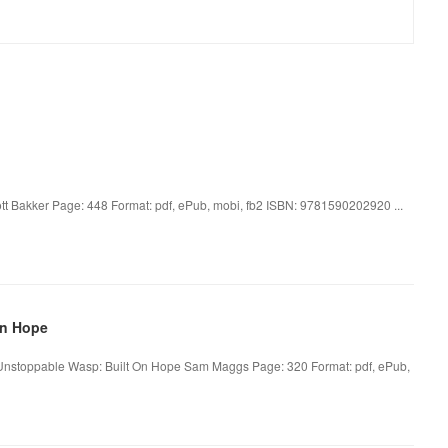
tt Bakker Page: 448 Format: pdf, ePub, mobi, fb2 ISBN: 9781590202920 ...
On Hope
nstoppable Wasp: Built On Hope Sam Maggs Page: 320 Format: pdf, ePub,