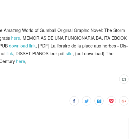
mazing World of Gumball Original Graphic Novel: The Storm
ratis
here
, MEMORIAS DE UNA FUNCIONARIA BAJITA EBOOK
 EPUB
download link
, [PDF] La libraire de la place aux herbes - Dis-
rmel
link
, DISSET PIANOS leer pdf
site
, {pdf download} The
 Century
here
,