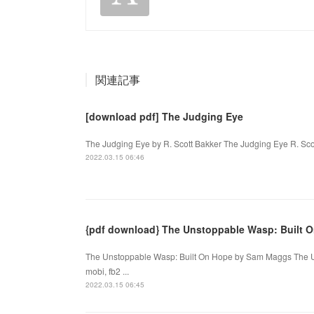
関連記事
[download pdf] The Judging Eye
The Judging Eye by R. Scott Bakker The Judging Eye R. Sco
2022.03.15 06:46
{pdf download} The Unstoppable Wasp: Built 
The Unstoppable Wasp: Built On Hope by Sam Maggs The U
mobi, fb2 ...
2022.03.15 06:45