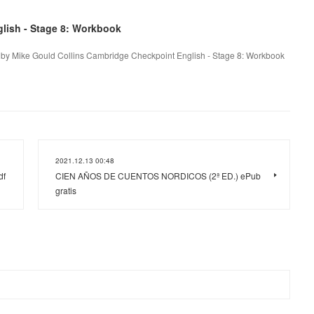
lish - Stage 8: Workbook
 by Mike Gould Collins Cambridge Checkpoint English - Stage 8: Workbook
2021.12.13 00:48
df
CIEN AÑOS DE CUENTOS NORDICOS (2ª ED.) ePub
gratis