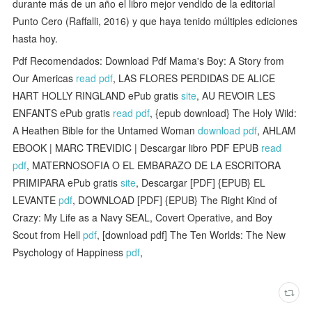
durante más de un año el libro mejor vendido de la editorial
Punto Cero (Raffalli, 2016) y que haya tenido múltiples ediciones
hasta hoy.
Pdf Recomendados: Download Pdf Mama's Boy: A Story from
Our Americas
read pdf
, LAS FLORES PERDIDAS DE ALICE
HART HOLLY RINGLAND ePub gratis
site
, AU REVOIR LES
ENFANTS ePub gratis
read pdf
, {epub download} The Holy Wild:
A Heathen Bible for the Untamed Woman
download pdf
, AHLAM
EBOOK | MARC TREVIDIC | Descargar libro PDF EPUB
read
pdf
, MATERNOSOFIA O EL EMBARAZO DE LA ESCRITORA
PRIMIPARA ePub gratis
site
, Descargar [PDF] {EPUB} EL
LEVANTE
pdf
, DOWNLOAD [PDF] {EPUB} The Right Kind of
Crazy: My Life as a Navy SEAL, Covert Operative, and Boy
Scout from Hell
pdf
, [download pdf] The Ten Worlds: The New
Psychology of Happiness
pdf
,