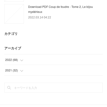
Download PDF Coup de foudre - Tome 2, Le bijou
mystérieux
2022.03.14 04:22
カテゴリ
アーカイブ
2022
(
68
)
(
19
)
2021
(
32
)
(
9
)
(
32
)
(
40
)